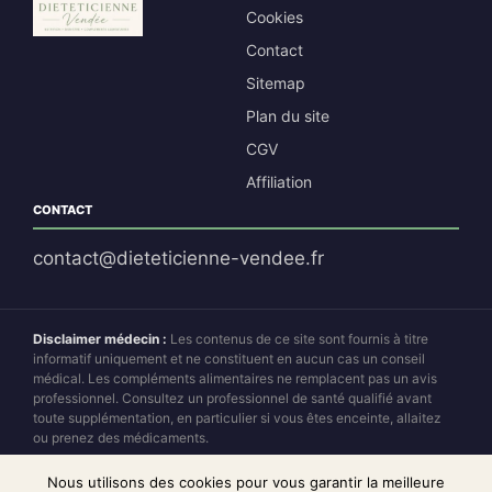
Cookies
Contact
Sitemap
Plan du site
CGV
Affiliation
CONTACT
contact@dieteticienne-vendee.fr
Disclaimer médecin :
Les contenus de ce site sont fournis à titre
informatif uniquement et ne constituent en aucun cas un conseil
médical. Les compléments alimentaires ne remplacent pas un avis
professionnel. Consultez un professionnel de santé qualifié avant
toute supplémentation, en particulier si vous êtes enceinte, allaitez
ou prenez des médicaments.
Disclaimer affiliation :
Dieteticienne Vendée est un site d'affiliation
Nous utilisons des cookies pour vous garantir la meilleure