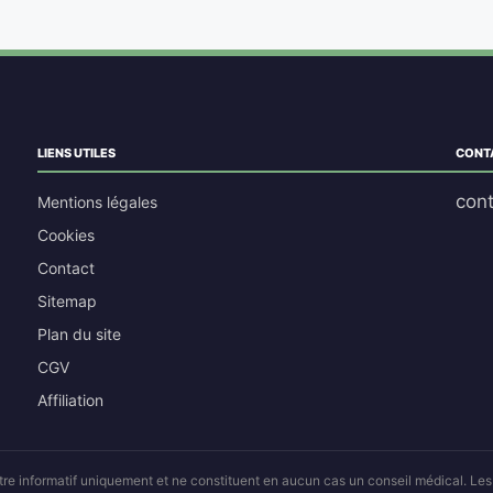
LIENS UTILES
CONT
con
Mentions légales
Cookies
Contact
Sitemap
Plan du site
CGV
Affiliation
titre informatif uniquement et ne constituent en aucun cas un conseil médical. L