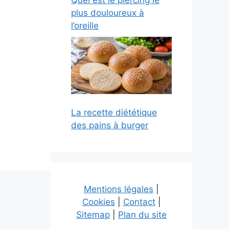
Quel est le piercing le
plus douloureux à
l’oreille
La recette diététique
des pains à burger
Mentions légales
|
Cookies
|
Contact
|
Sitemap
|
Plan du site