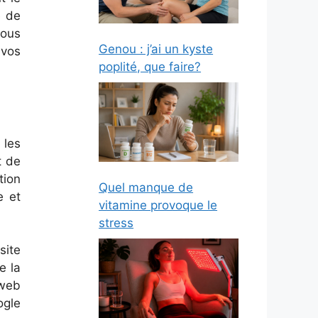
é de
vous
Genou : j’ai un kyste
 vos
poplité, que faire?
 les
t de
tion
Quel manque de
e et
vitamine provoque le
stress
site
e la
 web
ogle