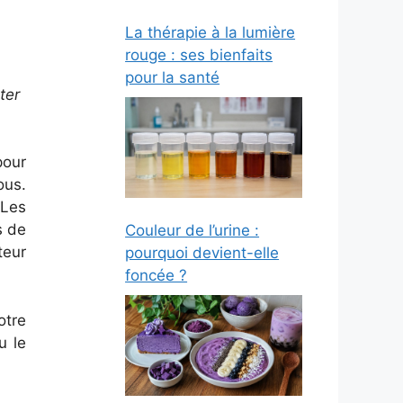
La thérapie à la lumière
rouge : ses bienfaits
pour la santé
ter
pour
ous.
 Les
s de
Couleur de l’urine :
teur
pourquoi devient-elle
foncée ?
otre
u le