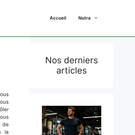
Accueil
Nutra
Nos derniers
articles
nous
nous
ôler
nous
e de
à la