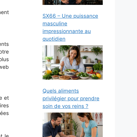
ment
SX66 – Une puissance
masculine
impressionnante au
quotidien
ents
otre
plus
 web
Quels aliments
e et
privilégier pour prendre
ires
soin de vos reins ?
nées
t le