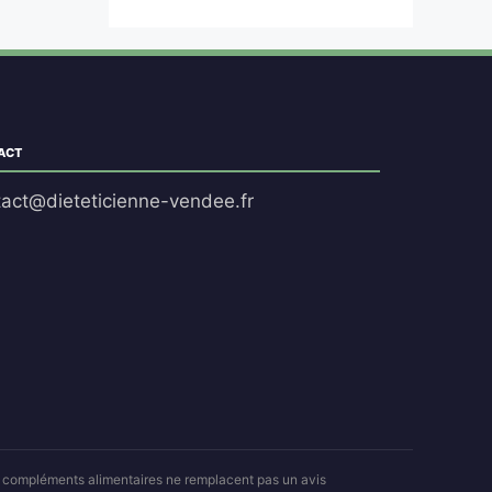
ACT
tact@dieteticienne-vendee.fr
es compléments alimentaires ne remplacent pas un avis