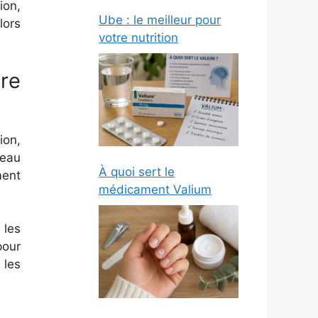
ion,
Ube : le meilleur pour
lors
votre nutrition
re
ion,
veau
À quoi sert le
ment
médicament Valium
 les
pour
 les