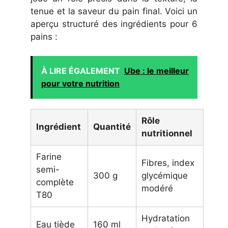
tenue et la saveur du pain final. Voici un
aperçu structuré des ingrédients pour 6
pains :
À LIRE ÉGALEMENT
Ube : le meilleur
pour votre nutrition
Rôle
Ingrédient
Quantité
nutritionnel
Farine
Fibres, index
semi-
300 g
glycémique
complète
modéré
T80
Hydratation
Eau tiède
160 ml