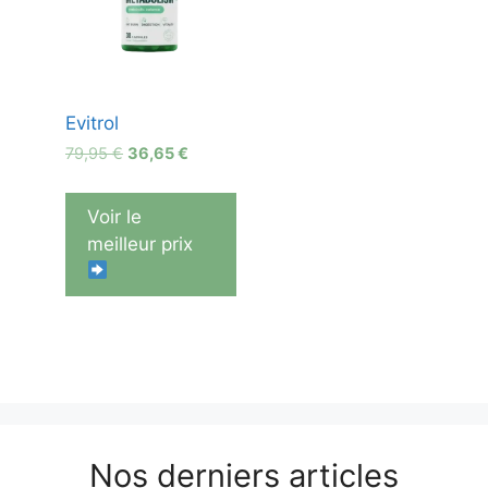
Evitrol
Le
Le
79,95
€
36,65
€
prix
prix
initial
actuel
Voir le
était :
est :
meilleur prix
79,95 €.
36,65 €.
Nos derniers articles