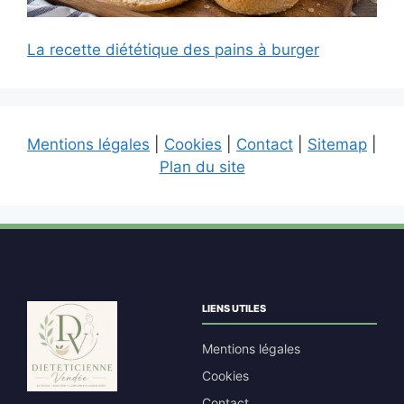
La recette diététique des pains à burger
Mentions légales
|
Cookies
|
Contact
|
Sitemap
|
Plan du site
LIENS UTILES
Mentions légales
Cookies
Contact