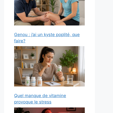
Genou : j’ai un kyste poplité, que
faire?
Quel manque de vitamine
provoque le stress