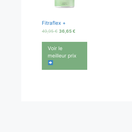
Fitraflex +
Le
Le
49,95
€
36,65
€
prix
prix
initial
actuel
Voir le
était :
est :
meilleur prix
49,95 €.
36,65 €.