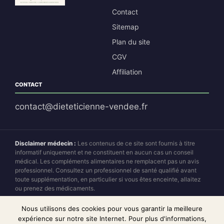
Contact
Sitemap
Plan du site
CGV
Affiliation
CONTACT
contact@dieteticienne-vendee.fr
Disclaimer médecin :
Les contenus de ce site sont fournis à titre
informatif uniquement et ne constituent en aucun cas un conseil
médical. Les compléments alimentaires ne remplacent pas un avis
professionnel. Consultez un professionnel de santé qualifié avant
toute supplémentation, en particulier si vous êtes enceinte, allaitez
ou prenez des médicaments.
Disclaimer affiliation :
Dieteticienne Vendée est un site d'affiliation
Nous utilisons des cookies pour vous garantir la meilleure
partenaire. Nous percevons des commissions sur certaines ventes
expérience sur notre site Internet. Pour plus d'informations,
sans augmentation du prix pour l'acheteur. Notre indépendance