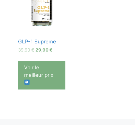
GLP-1 Supreme
Le
Le
39,90
€
29,90
€
prix
prix
initial
actuel
Voir le
était :
est :
meilleur prix
39,90 €.
29,90 €.