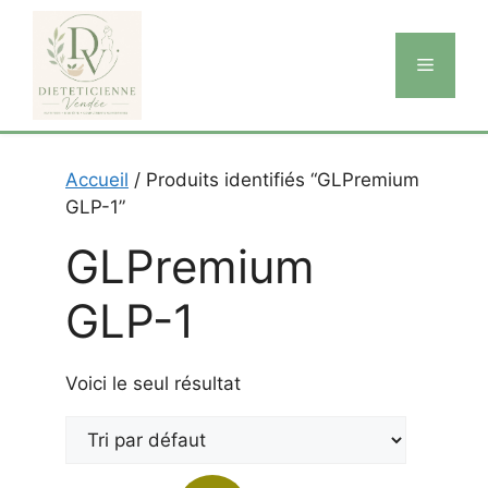
Aller
au
Menu
contenu
Accueil
/ Produits identifiés “GLPremium
GLP-1”
GLPremium
GLP-1
Voici le seul résultat