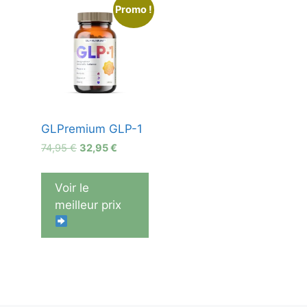
Promo !
GLPremium GLP-1
Le
Le
74,95
€
32,95
€
prix
prix
initial
actuel
Voir le
était :
est :
meilleur prix
74,95 €.
32,95 €.