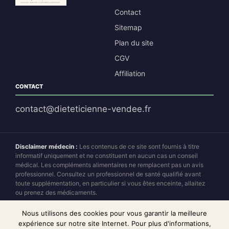
Contact
Sitemap
Plan du site
CGV
Affiliation
CONTACT
contact@dieteticienne-vendee.fr
Disclaimer médecin :
Les contenus de ce site sont fournis à titre
informatif uniquement et ne constituent en aucun cas un conseil
médical. Les compléments alimentaires ne remplacent pas un avis
professionnel. Consultez un professionnel de santé qualifié avant
toute supplémentation, en particulier si vous êtes enceinte, allaitez
ou prenez des médicaments.
Disclaimer affiliation :
Dieteticienne Vendée est un site d'affiliation
Nous utilisons des cookies pour vous garantir la meilleure
partenaire. Nous percevons des commissions sur certaines ventes
expérience sur notre site Internet. Pour plus d'informations,
sans augmentation du prix pour l'acheteur. Notre indépendance