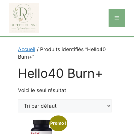
Aller
au
Menu
contenu
Accueil
/ Produits identifiés “Hello40
Burn+”
Hello40 Burn+
Voici le seul résultat
Promo !