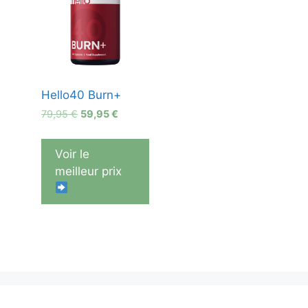
Hello40 Burn+
Le
Le
79,95
€
59,95
€
prix
prix
initial
actuel
Voir le
était :
est :
meilleur prix
79,95 €.
59,95 €.