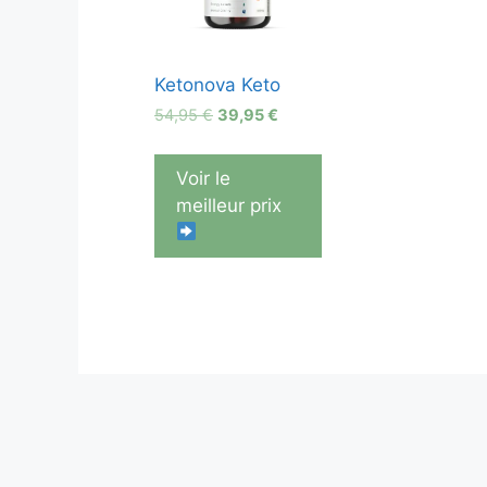
Ketonova Keto
Le
Le
54,95
€
39,95
€
prix
prix
initial
actuel
Voir le
était :
est :
meilleur prix
54,95 €.
39,95 €.