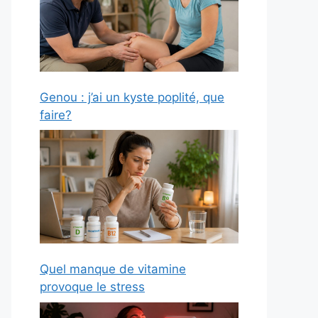
Genou : j’ai un kyste poplité, que
faire?
Quel manque de vitamine
provoque le stress