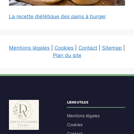
La recette diététique des pains à burger
Mentions légales
|
Cookies
|
Contact
|
Sitemap
|
Plan du site
LIENS UTILES
Mentions légales
Cookies
Contact