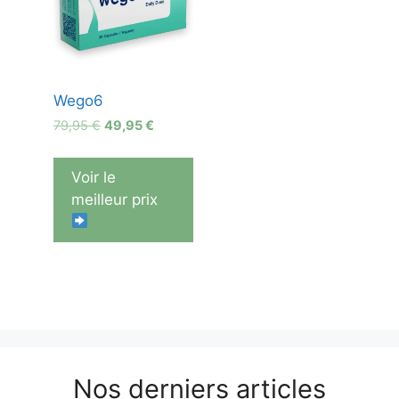
Wego6
Le
Le
79,95
€
49,95
€
prix
prix
initial
actuel
Voir le
était :
est :
meilleur prix
79,95 €.
49,95 €.
Nos derniers articles