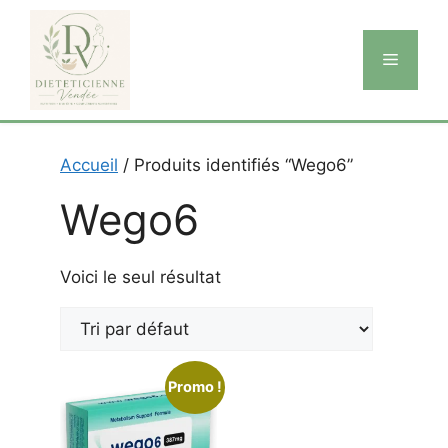
Aller
au
Menu
contenu
Accueil
/ Produits identifiés “Wego6”
Wego6
Voici le seul résultat
Promo !