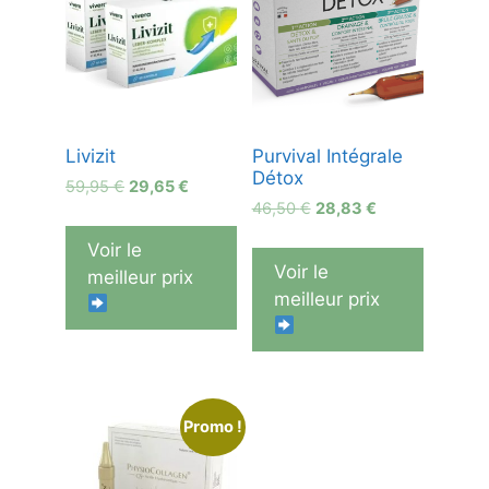
Livizit
Purvival Intégrale
Détox
Le
Le
59,95
€
29,65
€
Le
Le
prix
prix
46,50
€
28,83
€
prix
prix
initial
actuel
Voir le
initial
actuel
était :
est :
Voir le
meilleur prix
était :
est :
59,95 €.
29,65 €.
meilleur prix
46,50 €.
28,83 €.
Promo !