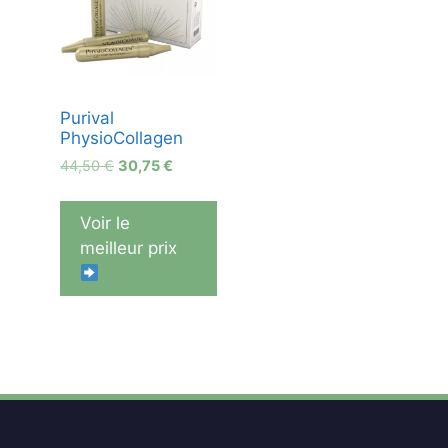
Purival
PhysioCollagen
Le
Le
44,50
€
30,75
€
prix
prix
initial
actuel
Voir le
était :
est :
meilleur prix
44,50 €.
30,75 €.