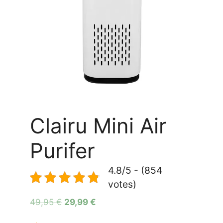
Clairu Mini Air
Purifer
4.8/5 - (854
votes)
Le
Le
49,95
€
29,99
€
prix
prix