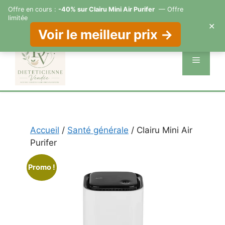
Offre en cours :
-40% sur Clairu Mini Air Purifer
— Offre
limitée
✕
Voir le meilleur prix →
Aller
au
Menu
contenu
Accueil
/
Santé générale
/ Clairu Mini Air
Purifer
Promo !