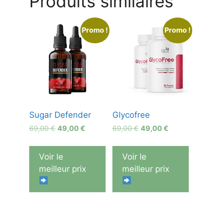
Produits similaires
Promo !
Promo !
Sugar Defender
Glycofree
Le
Le
Le
Le
69,00
€
49,00
€
69,00
€
49,00
€
prix
prix
prix
prix
initial
actuel
initial
actuel
Voir le
Voir le
était :
est :
était :
est :
meilleur prix
meilleur prix
69,00 €.
49,00 €.
69,00 €.
49,00 €.