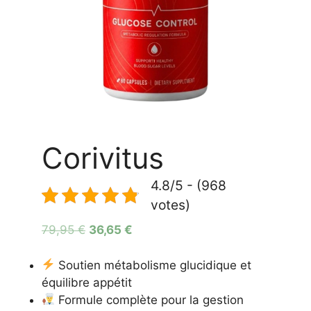
Corivitus
4.8/5 - (968
votes)
Le
Le
79,95
€
36,65
€
prix
prix
initial
actuel
Soutien métabolisme glucidique et
était :
est :
équilibre appétit
79,95 €.
36,65 €.
Formule complète pour la gestion