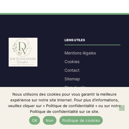
LIENS UTILES
Mentions légales
Cookies
Contact
Sitemap
Plan du site
Nous utilisons des cookies pour vous garantir la meilleure
CGV
expérience sur notre site Internet. Pour plus d'informations,
Affiliation
veuillez cliquer sur « Politique de confidentialité » ou sur notre
Politique de confidentialité sur ce site.
CONTACT
Le prix initial était : 79,95 
Le prix actuel est 
36,65
€
Voir le meilleur prix
OK
Non
Politique de cookies
contact@dieteticienne-vendee.fr