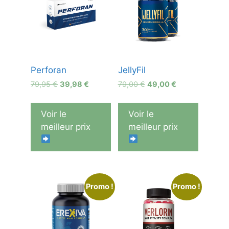
Perforan
JellyFil
Le
Le
Le
Le
79,95
€
39,98
€
79,00
€
49,00
€
prix
prix
prix
prix
initial
actuel
initial
actuel
Voir le
Voir le
était :
est :
était :
est :
meilleur prix
meilleur prix
79,95 €.
39,98 €.
79,00 €.
49,00 €.
Promo !
Promo !