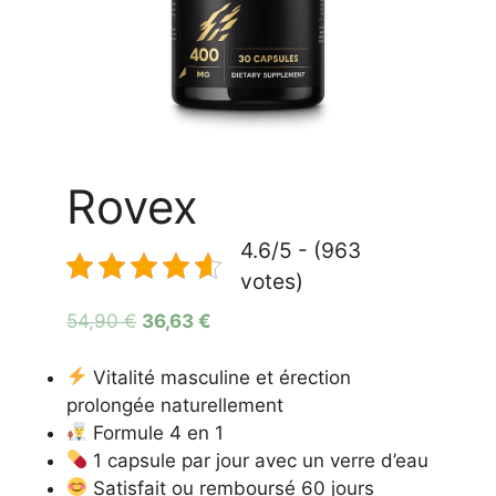
Rovex
4.6/5 - (963
votes)
Le
Le
54,90
€
36,63
€
prix
prix
initial
actuel
Vitalité masculine et érection
était :
est :
prolongée naturellement
54,90 €.
36,63 €.
Formule 4 en 1
1 capsule par jour avec un verre d’eau
Satisfait ou remboursé 60 jours