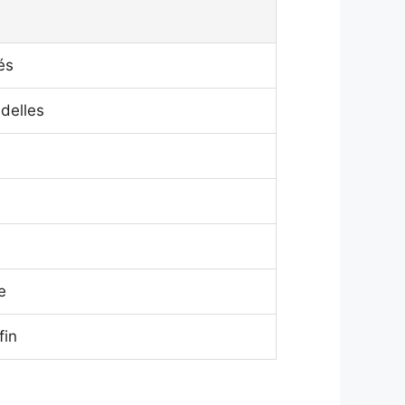
és
delles
e
fin