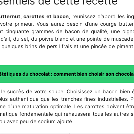
sentiels de cette recette
utternut, carottes et bacon
, réunissez d’abord les i
otre primeur. Vous aurez besoin d’une courge butter
ent cinquante grammes de bacon de qualité, une oigno
d’ail, du sel, du poivre blanc et une pointe de muscade.
quelques brins de persil frais et une pincée de piment
iététiques du chocolat : comment bien choisir son chocola
 le succès de votre soupe. Choisissez un bacon bien ép
plus authentique que les tranches fines industrielles. 
gne d’une maturation optimale. Les carottes doivent êtr
romatique fondamentale qui rehaussera tous les autres sa
ou avec peu de sodium ajouté.