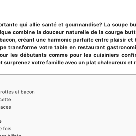
tante qui allie santé et gourmandise? La soupe but
tique combine la douceur naturelle de la courge butt
u bacon, créant une harmonie parfaite entre plaisir et 
upe transforme votre table en restaurant gastronomiq
 pour les débutants comme pour les cuisiniers con
t surprenez votre famille avec un plat chaleureux et nu
arottes et bacon
cette
caces
e
e fois