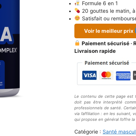
était :
est :
Formule 6 en 1
79,95 €.
39,98 €.
20 gouttes le matin, à
Satisfait ou rembours
Voir le meilleur prix
Paiement sécurisé · R
Livraison rapide
Le contenu de cette page est f
doit pas être interprété co
professionnels de santé. Certai
via l’affiliation : en les suivant,
qui propose en général l’offre l
Catégorie :
Santé mascul