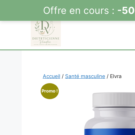
Offre en cours :
-50
Aller
au
contenu
Accueil
/
Santé masculine
/ Elvra
Promo !