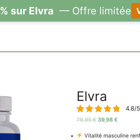
% sur Elvra
— Offre limitée
V
Elvra
4.8/5
Le
Le
79,95
€
39,98
€
prix
prix
initial
actuel
Vitalité masculine ren