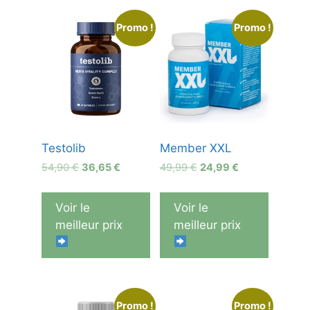
Promo !
Promo !
Testolib
Member XXL
Le
Le
Le
Le
54,90
€
36,65
€
49,99
€
24,99
€
prix
prix
prix
prix
initial
actuel
initial
actuel
Voir le
Voir le
était :
est :
était :
est :
meilleur prix
meilleur prix
54,90 €.
36,65 €.
49,99 €.
24,99 €.
Promo !
Promo !