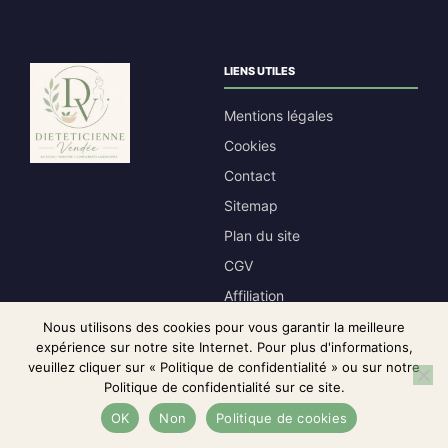
LIENS UTILES
Mentions légales
Cookies
Contact
Sitemap
Plan du site
CGV
Affiliation
CONTACT
Nous utilisons des cookies pour vous garantir la meilleure
expérience sur notre site Internet. Pour plus d'informations,
contact@dieteticienne-vendee.fr
veuillez cliquer sur « Politique de confidentialité » ou sur notre
Politique de confidentialité sur ce site.
Le prix initial était : 49,95 
Le prix actuel est 
36,65
€
Voir le meilleur prix
OK
Non
Politique de cookies
Disclaimer médecin :
Les contenus de ce site sont fournis à titre