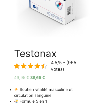
Testonax
4.5/5 - (965
votes)
Le
Le
49,95
€
36,65
€
prix
prix
initial
actuel
Soutien vitalité masculine et
était :
est :
circulation sanguine
49,95 €.
36,65 €.
Formule 5 en 1